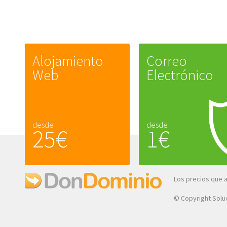
Alojamiento
Correo
Web
Electrónico
desde
desde
25€
1€
Los precios que 
© Copyright Soluc